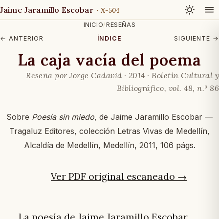
Jaime Jaramillo Escobar
· X-504
INICIO
/
RESEÑAS
← ANTERIOR
ÍNDICE
SIGUIENTE →
La caja vacía del poema
Reseña por Jorge Cadavid · 2014 ·
Boletín Cultural y
Bibliográfico
, vol. 48, n.º 86
Sobre
Poesía sin miedo
, de Jaime Jaramillo Escobar —
Tragaluz Editores, colección Letras Vivas de Medellín,
Alcaldía de Medellín, Medellín, 2011, 106 págs.
Ver PDF original escaneado →
La poesía de Jaime Jaramillo Escobar