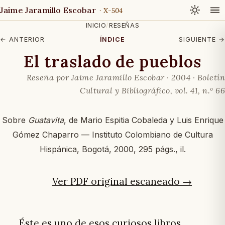
Jaime Jaramillo Escobar
· X-504
INICIO
/
RESEÑAS
← ANTERIOR
ÍNDICE
SIGUIENTE →
El traslado de pueblos
Reseña por Jaime Jaramillo Escobar · 2004 ·
Boletín
Cultural y Bibliográfico
, vol. 41, n.º 66
Sobre
Guatavita
, de Mario Espitia Cobaleda y Luis Enrique
Gómez Chaparro — Instituto Colombiano de Cultura
Hispánica, Bogotá, 2000, 295 págs., il.
Ver PDF original escaneado →
Éste es uno de esos curiosos libros